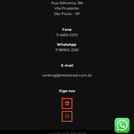
Rua Ibitirama, 166
Vila Prudente
São Paulo – SP
Fone
11 4659-0013
WhatsApp
11 98902-2261
E-mail
ranking@intecbrasil.com.br
Siga-nos
Copyright 2026- INTEC Brasil