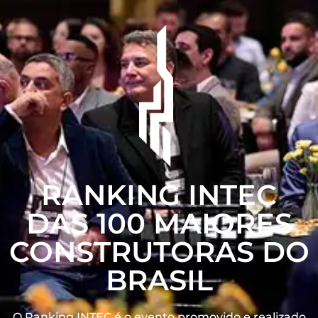
RANKING INTEC
DAS 100 MAIORES
CONSTRUTORAS DO
BRASIL
O Ranking INTEC é o evento promovido e realizado